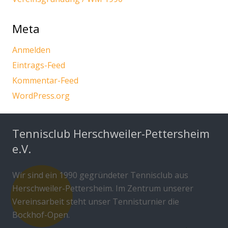
Meta
Anmelden
Eintrags-Feed
Kommentar-Feed
WordPress.org
Tennisclub Herschweiler-Pettersheim
e.V.
Wir sind ein 1990 gegründeter Tennisclub aus
Herschweiler-Pettersheim. Im Zentrum unserer
Vereinsarbeit steht unser Tennisturnier die
Bockhof-Open.