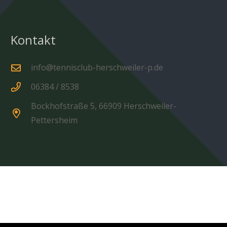
Kontakt
info@tennisclub-herschweiler-p.de
06384 / 8538
Bockhofstraße 5, 66909 Herschweiler-
Pettersheim