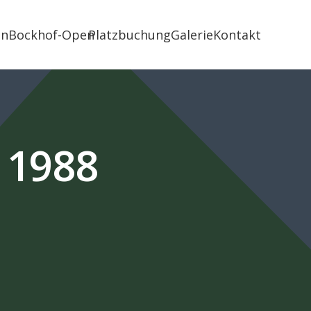
in
Bockhof-Open
Platzbuchung
Galerie
Kontakt
t 1988