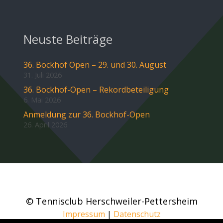
Neuste Beiträge
36. Bockhof Open – 29. und 30. August
31. Juli 2026
36. Bockhof-Open – Rekordbeteiligung
6. Mai 2026
Anmeldung zur 36. Bockhof-Open
26. April 2026
© Tennisclub Herschweiler-Pettersheim
Impressum
|
Datenschutz