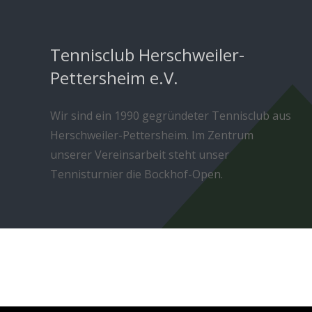
Tennisclub Herschweiler-
Pettersheim e.V.
Wir sind ein 1990 gegründeter Tennisclub aus
Herschweiler-Pettersheim. Im Zentrum
unserer Vereinsarbeit steht unser
Tennisturnier die Bockhof-Open.