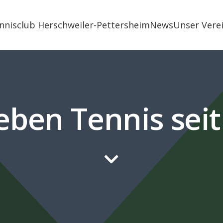
nnisclub Herschweiler-Pettersheim
News
Unser Vere
eben Tennis sei