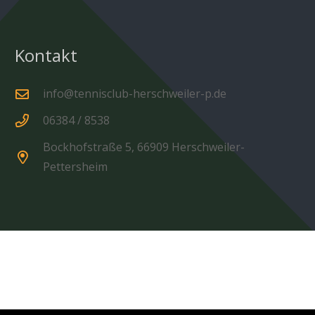
Kontakt
info@tennisclub-herschweiler-p.de
06384 / 8538
Bockhofstraße 5, 66909 Herschweiler-
Pettersheim