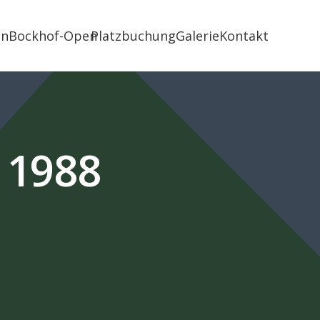
in
Bockhof-Open
Platzbuchung
Galerie
Kontakt
t 1988