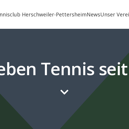
nnisclub Herschweiler-Pettersheim
News
Unser Vere
eben Tennis sei