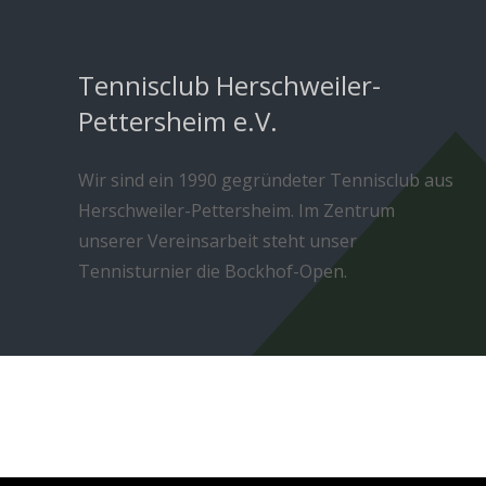
Tennisclub Herschweiler-
Pettersheim e.V.
Wir sind ein 1990 gegründeter Tennisclub aus
Herschweiler-Pettersheim. Im Zentrum
unserer Vereinsarbeit steht unser
Tennisturnier die Bockhof-Open.