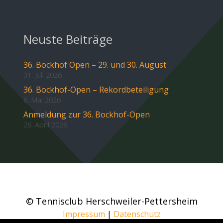
Neuste Beiträge
36. Bockhof Open – 29. und 30. August
31. Juli 2026
36. Bockhof-Open – Rekordbeteiligung
6. Mai 2026
Anmeldung zur 36. Bockhof-Open
26. April 2026
© Tennisclub Herschweiler-Pettersheim
Impressum
|
Datenschutz